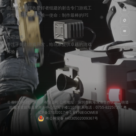
由三名射击狂热爱好者组建的射击专门游戏工
作室，位于深圳。唯一使命：制作最棒的FPS
游戏。
公司业务：
专注于射击游戏开发，给玩家提供卓越的游戏
体验！
© 柳叶刀科技（深圳）有限公司 公司地址：深圳市前海深港合作区南山街道
前海大道前海嘉里商务中心T2写字楼1103 联系电话：0755-82257357
粤
ICP备17032017号-1
BY:NIEGOWEB
粤公网安备 44030502009367号